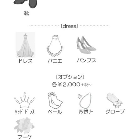
振
袖
カ
タ
ロ
グ
請
求