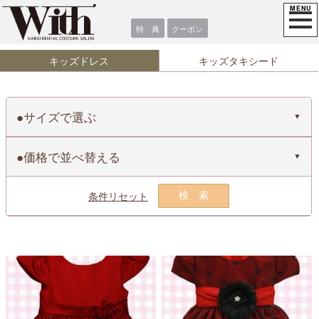
特 典
クーポン
キッズドレス
キッズタキシード
サイズで選ぶ
価格で並べ替える
条件リセット
検索