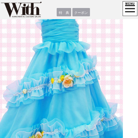
特 典
クーポン