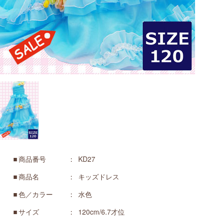
商品番号
KD27
商品名
キッズドレス
色／カラー
水色
サイズ
120cm/6.7才位