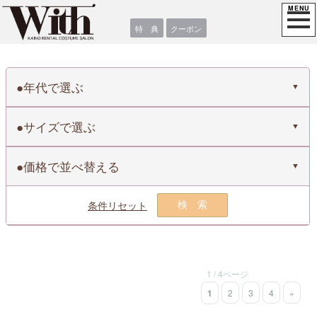
特 典
クーポン
年代で選ぶ
サイズで選ぶ
価格で並べ替える
条件リセット
検索
1 / 4ページ
1
2
3
4
»