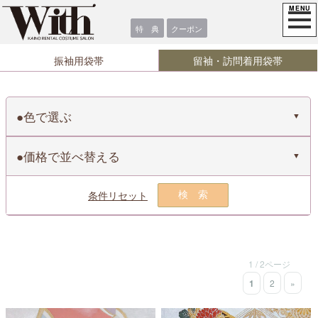
特 典
クーポン
振袖用袋帯
留袖・訪問着用袋帯
色で選ぶ
価格で並べ替える
条件リセット
検索
1 / 2ページ
1
2
»