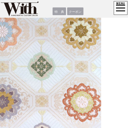
特 典
クーポン