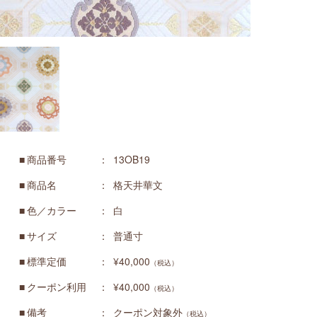
商品番号
13OB19
商品名
格天井華文
色／カラー
白
サイズ
普通寸
標準定価
¥40,000
（税込）
クーポン利用
¥40,000
（税込）
備考
クーポン対象外
（税込）