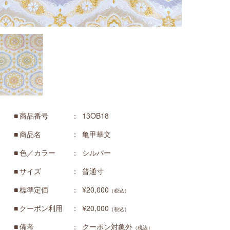
商品番号
13OB18
商品名
亀甲華文
色／カラー
シルバー
サイズ
普通寸
標準定価
¥20,000
（税込）
クーポン利用
¥20,000
（税込）
備考
クーポン対象外
（税込）