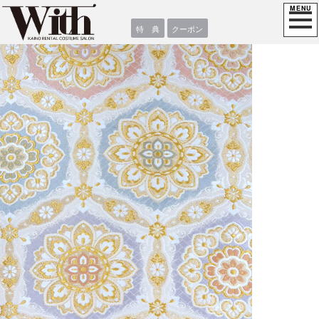
特 典
クーポン