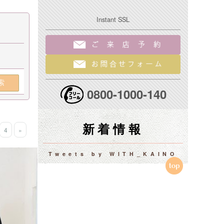
Instant SSL
索
0800-1000-140
新着情報
4
»
Tweets by WITH_KAINO