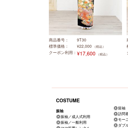
商品番号
9T30
標準価格
¥22,000
（税込）
クーポン利用
¥17,600
（税込）
COSTUME
留袖
振袖
訪問
振袖／成人式利用
モー
振袖／一般利用
ダブ
ママ振帯レンタル