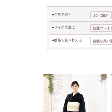
年代で選ぶ
20～30才
サイズで選ぶ
普通寸（１
価格で並べ替える
金額が高い