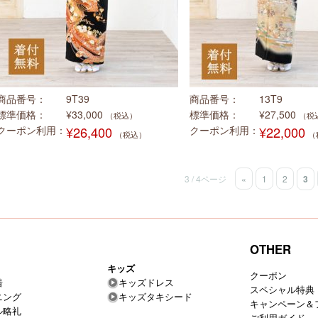
商品番号
9T39
商品番号
13T9
標準価格
¥33,000
標準価格
¥27,500
（税込）
（税
クーポン利用
¥26,400
クーポン利用
¥22,000
（税込）
（
3 / 4ページ
«
1
2
3
OTHER
キッズ
クーポン
着
キッズドレス
スペシャル特典
ニング
キッズタキシード
キャンペーン＆
ル略礼
ご利用ガイド