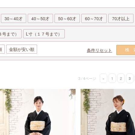
30～40才
40～50才
50～60才
60～70才
70才以上
３号まで）
L寸（１７号まで）
順
金額が安い順
条件リセット
検
3 / 4ページ
«
1
2
3