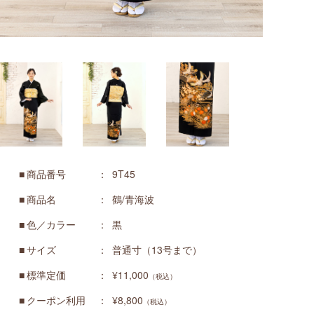
商品番号
9T45
商品名
鶴/青海波
色／カラー
黒
サイズ
普通寸（13号まで）
標準定価
¥11,000
（税込）
クーポン利用
¥8,800
（税込）