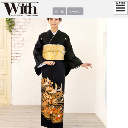
特 典
クーポン