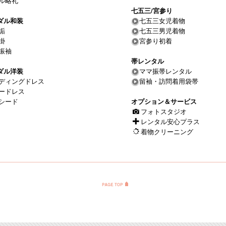
ル略礼
七五三/宮参り
ダル和装
七五三女児着物
垢
七五三男児着物
掛
宮参り初着
振袖
帯レンタル
ダル洋装
ママ振帯レンタル
ディングドレス
留袖・訪問着用袋帯
ードレス
シード
オプション＆サービス
フォトスタジオ
レンタル安心プラス
着物クリーニング