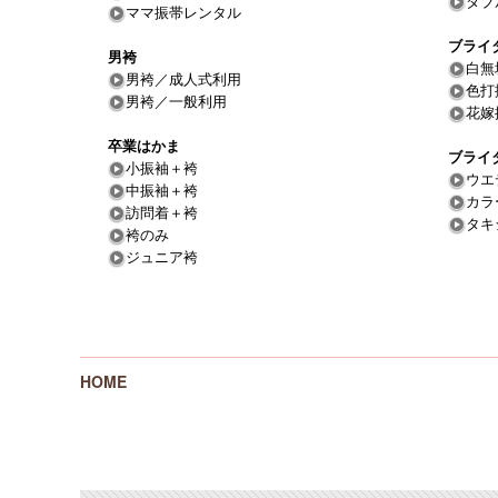
ダブ
ママ振帯レンタル
ブライ
男袴
白無
男袴／成人式利用
色打
男袴／一般利用
花嫁
卒業はかま
ブライ
小振袖＋袴
ウエ
中振袖＋袴
カラ
訪問着＋袴
タキ
袴のみ
ジュニア袴
HOME