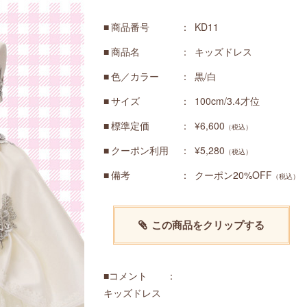
商品番号
KD11
商品名
キッズドレス
色／カラー
黒/白
サイズ
100cm/3.4才位
標準定価
¥6,600
（税込）
クーポン利用
¥5,280
（税込）
備考
クーポン20%OFF
（税込）
この商品をクリップする
■コメント ：
キッズドレス