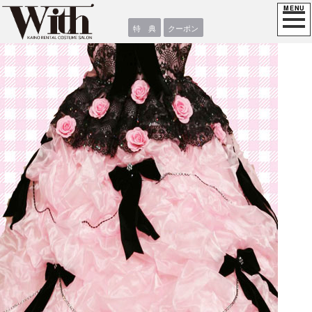
特 典
クーポン