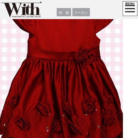
特 典
クーポン