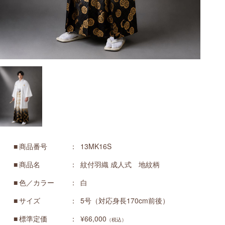
商品番号
13MK16S
商品名
紋付羽織 成人式 地紋柄
色／カラー
白
サイズ
5号（対応身長170cm前後）
標準定価
¥66,000
（税込）