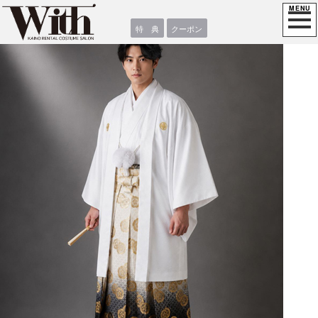
特 典
クーポン