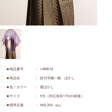
商品番号
14MK16
商品名
紋付羽織一般 ぼかし
色／カラー
紫ぼかし
サイズ
5号（対応身長170cm前後）
標準定価
¥69,300
（税込）