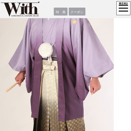
特 典
クーポン