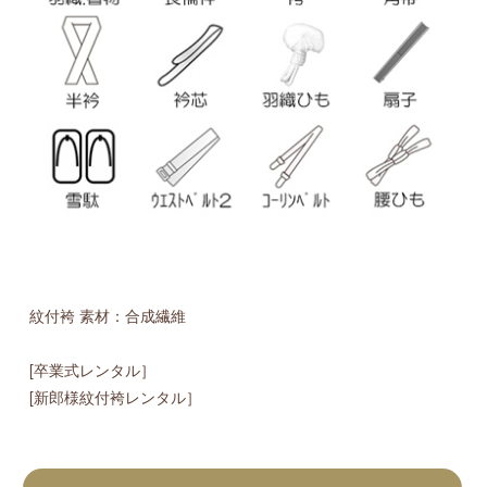
紋付袴 素材：合成繊維
[卒業式レンタル］
[新郎様紋付袴レンタル］