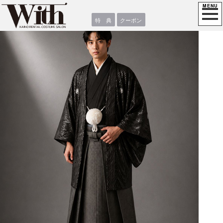
特 典
クーポン