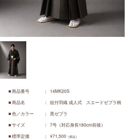
商品番号
14MK20S
商品名
紋付羽織 成人式 スエードゼブラ柄
色／カラー
黒ゼブラ
サイズ
7号（対応身長180cm前後）
標準定価
¥71,500
（税込）