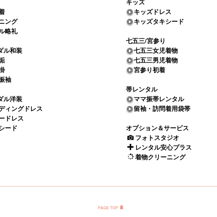
キッズ
着
キッズドレス
ニング
キッズタキシード
ル略礼
七五三/宮参り
ダル和装
七五三女児着物
垢
七五三男児着物
掛
宮参り初着
振袖
帯レンタル
ダル洋装
ママ振帯レンタル
ディングドレス
留袖・訪問着用袋帯
ードレス
シード
オプション＆サービス
フォトスタジオ
レンタル安心プラス
着物クリーニング