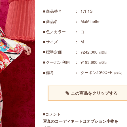
商品番号
17F1S
商品名
MaMinette
色／カラー
白
サイズ
M
標準定価
¥242,000
（税込）
クーポン利用
¥193,600
（税込）
備考
クーポン20%OFF
（税込）
この商品をクリップする
■コメント
写真のコーディネートはオプション小物を