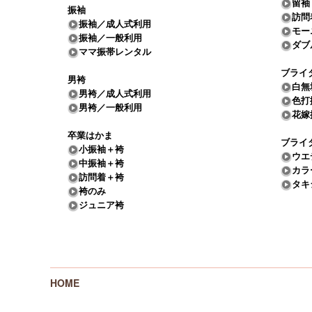
留袖
振袖
訪問
振袖／成人式利用
モー
振袖／一般利用
ダブ
ママ振帯レンタル
ブライ
男袴
白無
男袴／成人式利用
色打
男袴／一般利用
花嫁
卒業はかま
ブライ
小振袖＋袴
ウエ
中振袖＋袴
カラ
訪問着＋袴
タキ
袴のみ
ジュニア袴
HOME