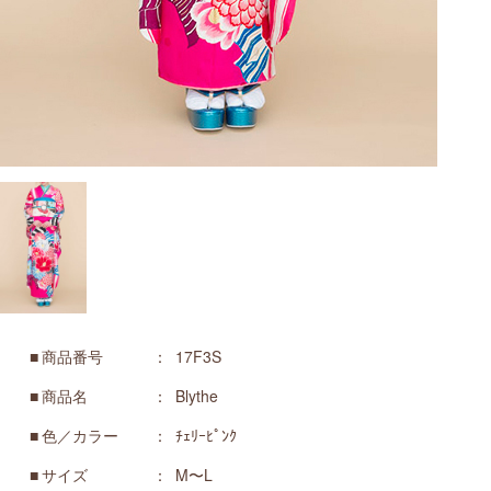
商品番号
17F3S
商品名
Blythe
色／カラー
ﾁｪﾘｰﾋﾟﾝｸ
サイズ
M〜L