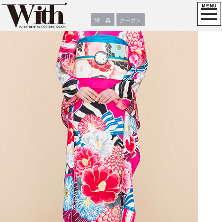
特 典
クーポン