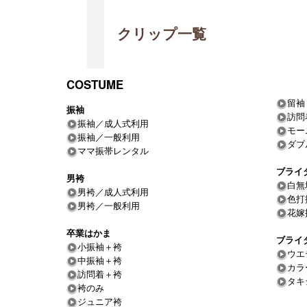
クリップ一覧
COSTUME
留袖
振袖
訪問
振袖／成人式利用
モー
振袖／一般利用
ダブ
ママ振帯レンタル
ブライ
男袴
白無
男袴／成人式利用
色打
男袴／一般利用
花嫁
卒業はかま
ブライ
小振袖＋袴
ウエ
中振袖＋袴
カラ
訪問着＋袴
タキ
袴のみ
ジュニア袴