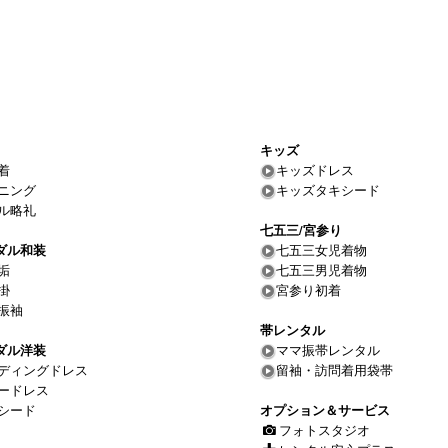
キッズ
着
キッズドレス
ニング
キッズタキシード
ル略礼
七五三/宮参り
ダル和装
七五三女児着物
垢
七五三男児着物
掛
宮参り初着
振袖
帯レンタル
ダル洋装
ママ振帯レンタル
ディングドレス
留袖・訪問着用袋帯
ードレス
シード
オプション＆サービス
フォトスタジオ