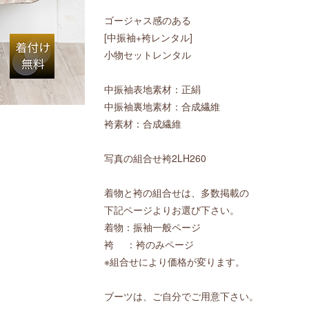
ゴージャス感のある
[中振袖+袴レンタル]
小物セットレンタル
中振袖表地素材：正絹
中振袖裏地素材：合成繊維
袴素材：合成繊維
写真の組合せ袴2LH260
着物と袴の組合せは、多数掲載の
下記ページよりお選び下さい。
着物：振袖一般ページ
袴 ：袴のみページ
※組合せにより価格が変ります。
ブーツは、ご自分でご用意下さい。