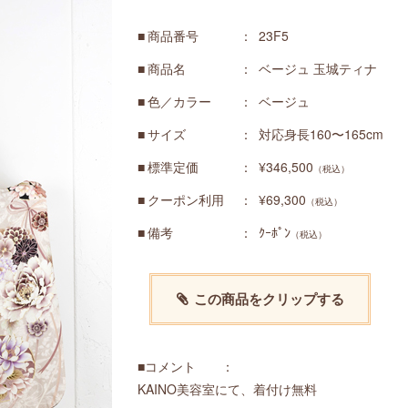
商品番号
23F5
商品名
ベージュ 玉城ティナ
色／カラー
ベージュ
サイズ
対応身長160〜165cm
標準定価
¥346,500
（税込）
クーポン利用
¥69,300
（税込）
備考
ｸｰﾎﾟﾝ
（税込）
この商品をクリップする
■コメント ：
KAINO美容室にて、着付け無料