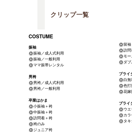
クリップ一覧
COSTUME
留袖
振袖
訪問
振袖／成人式利用
モー
振袖／一般利用
ダブ
ママ振帯レンタル
ブライ
男袴
白無
男袴／成人式利用
色打
男袴／一般利用
花嫁
卒業はかま
ブライ
小振袖＋袴
ウエ
中振袖＋袴
カラ
訪問着＋袴
タキ
袴のみ
ジュニア袴