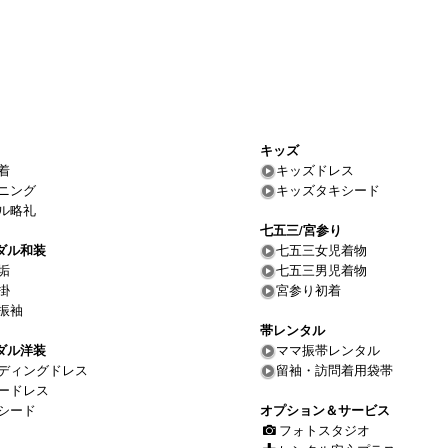
キッズ
着
キッズドレス
ニング
キッズタキシード
ル略礼
七五三/宮参り
ダル和装
七五三女児着物
垢
七五三男児着物
掛
宮参り初着
振袖
帯レンタル
ダル洋装
ママ振帯レンタル
ディングドレス
留袖・訪問着用袋帯
ードレス
シード
オプション＆サービス
フォトスタジオ