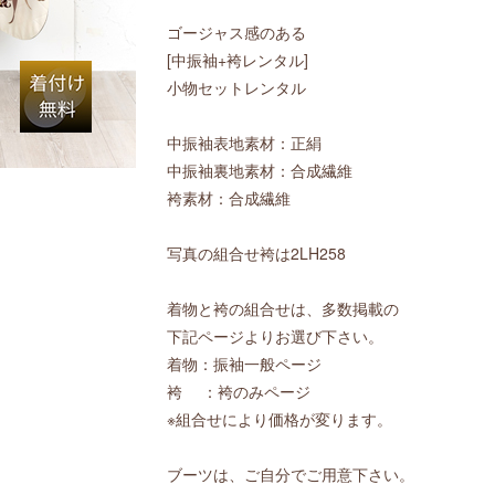
ゴージャス感のある
[中振袖+袴レンタル]
小物セットレンタル
中振袖表地素材：正絹
中振袖裏地素材：合成繊維
袴素材：合成繊維
写真の組合せ袴は2LH258
着物と袴の組合せは、多数掲載の
下記ページよりお選び下さい。
着物：振袖一般ページ
袴 ：袴のみページ
※組合せにより価格が変ります。
ブーツは、ご自分でご用意下さい。