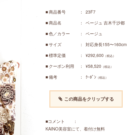
商品番号
23F7
商品名
ベージュ 吉木千沙都
色／カラー
ベージュ
サイズ
対応身長155〜160cm
標準定価
¥292,600
（税込）
クーポン利用
¥58,520
（税込）
備考
ｸｰﾎﾟﾝ
（税込）
この商品をクリップする
■コメント ：
KAINO美容室にて、着付け無料