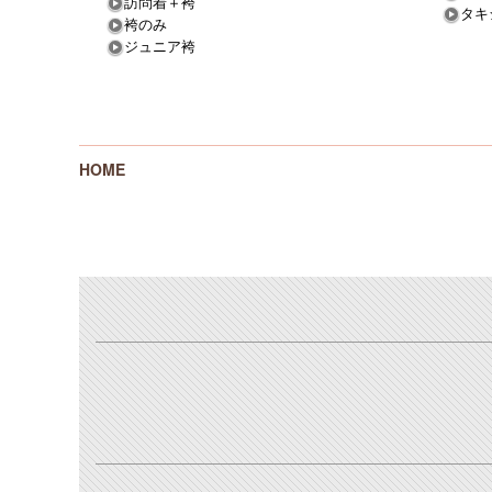
訪問着＋袴
タキ
袴のみ
ジュニア袴
HOME