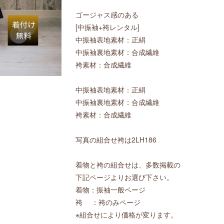
ゴージャス感のある
[中振袖+袴レンタル]
中振袖表地素材：正絹
中振袖裏地素材：合成繊維
袴素材：合成繊維
中振袖表地素材：正絹
中振袖裏地素材：合成繊維
袴素材：合成繊維
写真の組合せ袴は2LH186
着物と袴の組合せは、多数掲載の
下記ページよりお選び下さい。
着物：振袖一般ページ
袴 ：袴のみページ
※組合せにより価格が変ります。