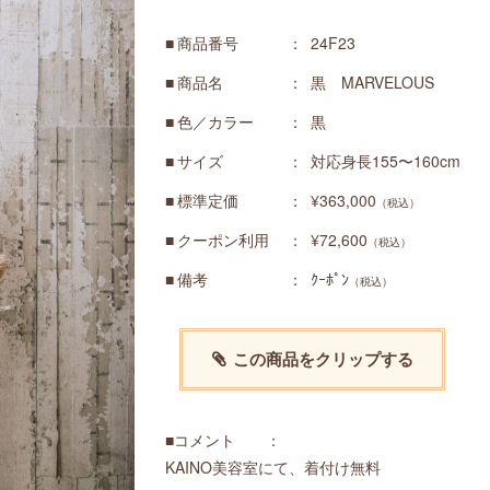
商品番号
24F23
商品名
黒 MARVELOUS
色／カラー
黒
サイズ
対応身長155〜160cm
標準定価
¥363,000
（税込）
クーポン利用
¥72,600
（税込）
備考
ｸｰﾎﾟﾝ
（税込）
この商品をクリップする
■コメント ：
KAINO美容室にて、着付け無料