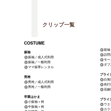
クリップ一覧
COSTUME
留袖
振袖
訪問
振袖／成人式利用
モー
振袖／一般利用
ダブ
ママ振帯レンタル
ブライ
男袴
白無
男袴／成人式利用
色打
男袴／一般利用
花嫁
卒業はかま
ブライ
小振袖＋袴
ウエ
中振袖＋袴
カラ