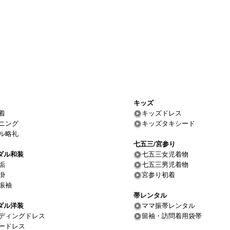
キッズ
着
キッズドレス
ニング
キッズタキシード
ル略礼
七五三/宮参り
ダル和装
七五三女児着物
垢
七五三男児着物
掛
宮参り初着
振袖
帯レンタル
ダル洋装
ママ振帯レンタル
ディングドレス
留袖・訪問着用袋帯
ードレス