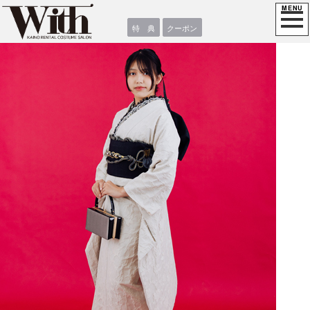
特 典
クーポン