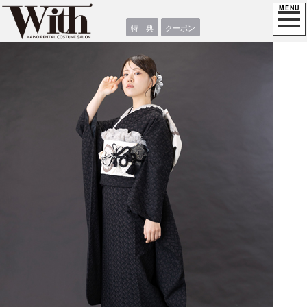
特 典
クーポン