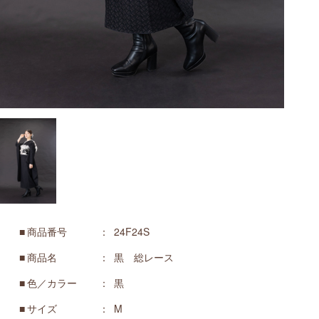
商品番号
24F24S
商品名
黒 総レース
色／カラー
黒
サイズ
M