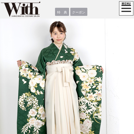
特 典
クーポン