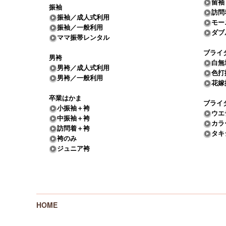
留袖
振袖
訪問
振袖／成人式利用
モー
振袖／一般利用
ダブ
ママ振帯レンタル
ブライ
男袴
白無
男袴／成人式利用
色打
男袴／一般利用
花嫁
卒業はかま
ブライ
小振袖＋袴
ウエ
中振袖＋袴
カラ
訪問着＋袴
タキ
袴のみ
ジュニア袴
HOME