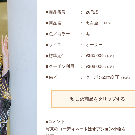
商品番号
26F2S
商品名
黒白金 nuts
色／カラー
黒
サイズ
オーダー
標準定価
¥385,000
（税込）
クーポン利用
¥308,000
（税込）
備考
クーポン20%OFF
（税込）
この商品をクリップする
■コメント
写真のコーディネートはオプション小物を