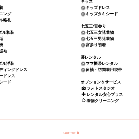
キッズ
着
キッズドレス
ニング
キッズタキシード
ル略礼
七五三/宮参り
ダル和装
七五三女児着物
垢
七五三男児着物
掛
宮参り初着
振袖
帯レンタル
ダル洋装
ママ振帯レンタル
ディングドレス
留袖・訪問着用袋帯
ードレス
シード
オプション＆サービス
フォトスタジオ
レンタル安心プラス
着物クリーニング