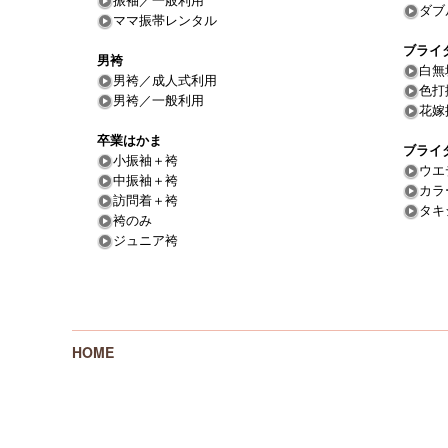
振袖／一般利用
ダブ
ママ振帯レンタル
ブライ
男袴
白無
男袴／成人式利用
色打
男袴／一般利用
花嫁
卒業はかま
ブライ
小振袖＋袴
ウエ
中振袖＋袴
カラ
訪問着＋袴
タキ
袴のみ
ジュニア袴
HOME