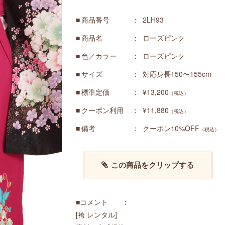
商品番号
2LH93
商品名
ローズピンク
色／カラー
ローズピンク
サイズ
対応身長150〜155cm
標準定価
¥13,200
（税込）
クーポン利用
¥11,880
（税込）
備考
クーポン10%OFF
（税込）
この商品をクリップする
■コメント ：
[袴 レンタル]