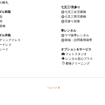
ル略礼
七五三/宮参り
ダル和装
七五三女児着物
垢
七五三男児着物
掛
宮参り初着
振袖
帯レンタル
ダル洋装
ママ振帯レンタル
ディングドレス
留袖・訪問着用袋帯
ードレス
シード
オプション＆サービス
フォトスタジオ
レンタル安心プラス
着物クリーニング