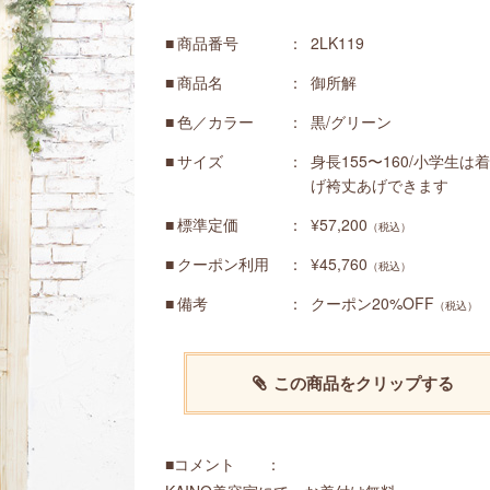
商品番号
2LK119
商品名
御所解
色／カラー
黒/グリーン
サイズ
身長155〜160/小学生は
げ袴丈あげできます
標準定価
¥57,200
（税込）
クーポン利用
¥45,760
（税込）
備考
クーポン20%OFF
（税込）
この商品をクリップする
■コメント ：