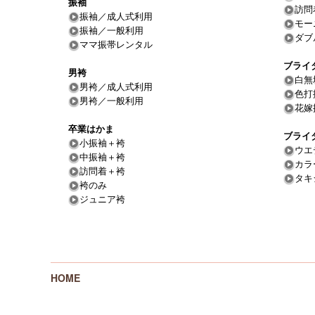
振袖
訪問
振袖／成人式利用
モー
振袖／一般利用
ダブ
ママ振帯レンタル
ブライ
男袴
白無
男袴／成人式利用
色打
男袴／一般利用
花嫁
卒業はかま
ブライ
小振袖＋袴
ウエ
中振袖＋袴
カラ
訪問着＋袴
タキ
袴のみ
ジュニア袴
HOME