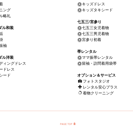
着
キッズドレス
ニング
キッズタキシード
ル略礼
七五三/宮参り
ダル和装
七五三女児着物
垢
七五三男児着物
掛
宮参り初着
振袖
帯レンタル
ダル洋装
ママ振帯レンタル
ディングドレス
留袖・訪問着用袋帯
ードレス
シード
オプション＆サービス
フォトスタジオ
レンタル安心プラス
着物クリーニング