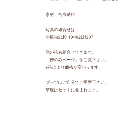
素材：合成繊維
写真の組合せは
小振袖2LK119/袴2LH207
他の袴も組合せできます。
「袴のみページ」をご覧下さい。
※袴により価格が変わります。
ブーツはご自分でご用意下さい。
草履はセットに含まれます。