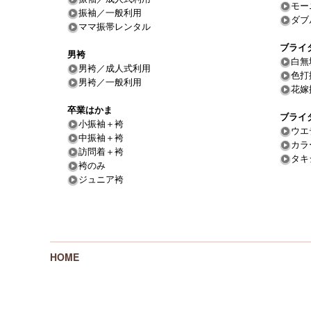
モー
振袖／一般利用
ダブ
ママ振帯レンタル
ブライ
男袴
白無
男袴／成人式利用
色打
男袴／一般利用
花嫁
卒業はかま
ブライ
小振袖＋袴
ウエ
中振袖＋袴
カラ
訪問着＋袴
タキ
袴のみ
ジュニア袴
HOME