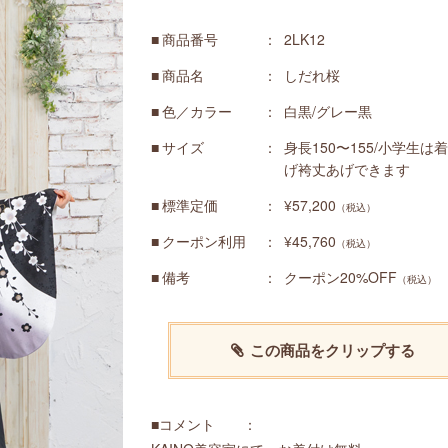
商品番号
2LK12
商品名
しだれ桜
色／カラー
白黒/グレー黒
サイズ
身長150〜155/小学生は
げ袴丈あげできます
標準定価
¥57,200
（税込）
クーポン利用
¥45,760
（税込）
備考
クーポン20%OFF
（税込）
この商品をクリップする
■コメント ：