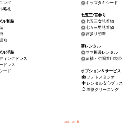
ニング
キッズタキシード
ル略礼
七五三/宮参り
ダル和装
七五三女児着物
垢
七五三男児着物
掛
宮参り初着
振袖
帯レンタル
ダル洋装
ママ振帯レンタル
ディングドレス
留袖・訪問着用袋帯
ードレス
シード
オプション＆サービス
フォトスタジオ
レンタル安心プラス
着物クリーニング