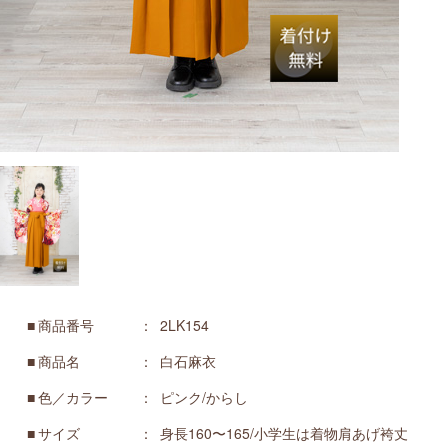
商品番号
2LK154
商品名
白石麻衣
色／カラー
ピンク/からし
サイズ
身長160〜165/小学生は着物肩あげ袴丈