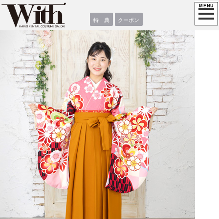
特 典
クーポン