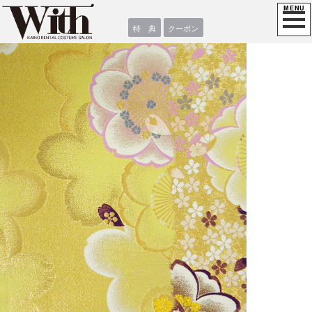
特 典
クーポン