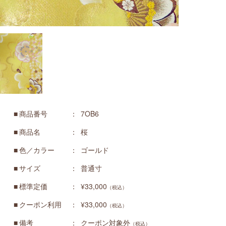
商品番号
7OB6
商品名
桜
色／カラー
ゴールド
サイズ
普通寸
標準定価
¥33,000
（税込）
クーポン利用
¥33,000
（税込）
備考
クーポン対象外
（税込）