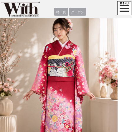
特 典
クーポン