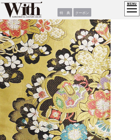
特 典
クーポン