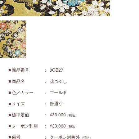
商品番号
8OB27
商品名
花づくし
色／カラー
ゴールド
サイズ
普通寸
標準定価
¥33,000
（税込）
クーポン利用
¥33,000
（税込）
備考
クーポン対象外
（税込）