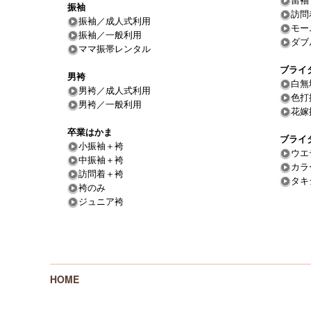
留袖
振袖
訪問
振袖／成人式利用
モー
振袖／一般利用
ダブ
ママ振帯レンタル
ブライ
男袴
白無
男袴／成人式利用
色打
男袴／一般利用
花嫁
卒業はかま
ブライ
小振袖＋袴
ウエ
中振袖＋袴
カラ
訪問着＋袴
タキ
袴のみ
ジュニア袴
HOME