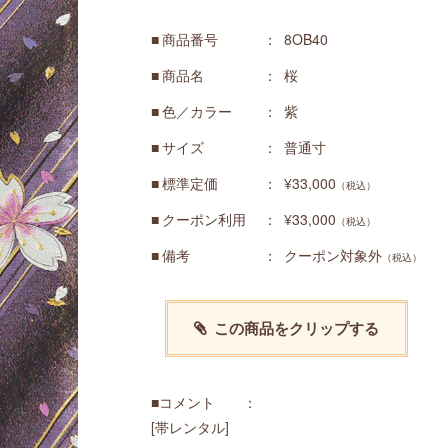
商品番号
8OB40
商品名
桜
色／カラー
紫
サイズ
普通寸
標準定価
¥33,000
（税込）
クーポン利用
¥33,000
（税込）
備考
クーポン対象外
（税込）
この商品をクリップする
■コメント ：
[帯レンタル]