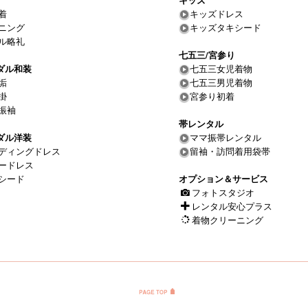
キッズ
着
キッズドレス
ニング
キッズタキシード
ル略礼
七五三/宮参り
ダル和装
七五三女児着物
垢
七五三男児着物
掛
宮参り初着
振袖
帯レンタル
ダル洋装
ママ振帯レンタル
ディングドレス
留袖・訪問着用袋帯
ードレス
シード
オプション＆サービス
フォトスタジオ
レンタル安心プラス
着物クリーニング