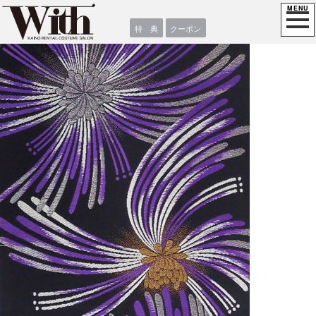
特 典
クーポン