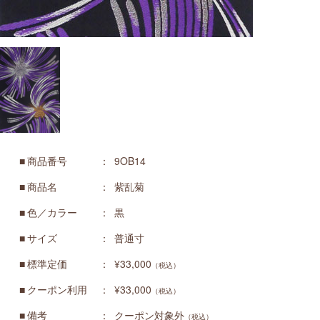
商品番号
9OB14
商品名
紫乱菊
色／カラー
黒
サイズ
普通寸
標準定価
¥33,000
（税込）
クーポン利用
¥33,000
（税込）
備考
クーポン対象外
（税込）