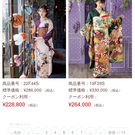
商品番号
22F44S
商品番号
19F29S
標準価格
¥286,000
標準価格
¥330,000
（税込）
（税込）
クーポン利用
クーポン利用
¥228,800
¥264,000
（税込）
（税込）
5 / 10ページ
« 先頭
«
...
3
4
5
6
7
...
»
最後 » / 10