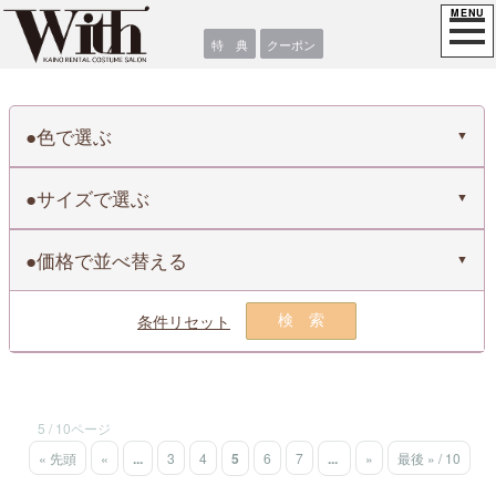
特 典
クーポン
色で選ぶ
サイズで選ぶ
価格で並べ替える
条件リセット
検索
5 / 10ページ
« 先頭
«
...
3
4
5
6
7
...
»
最後 » / 10