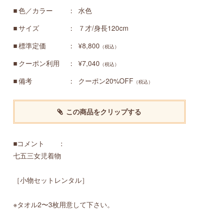
色／カラー
水色
サイズ
７才/身長120cm
標準定価
¥8,800
（税込）
クーポン利用
¥7,040
（税込）
備考
クーポン20%OFF
（税込）
この商品をクリップする
■コメント ：
七五三女児着物
［小物セットレンタル］
※タオル2〜3枚用意して下さい。