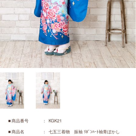
商品番号
KGK21
商品名
七五三着物 振袖 ﾘﾎﾞﾝﾊｰﾄ袖青ぼかし