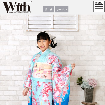
特 典
クーポン