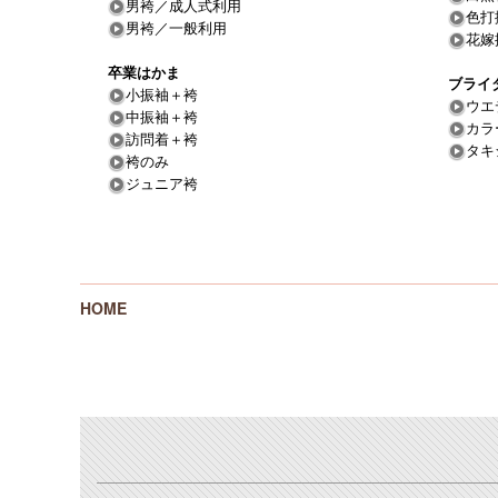
男袴／成人式利用
色打
男袴／一般利用
花嫁
卒業はかま
ブライ
小振袖＋袴
ウエ
中振袖＋袴
カラ
訪問着＋袴
タキ
袴のみ
ジュニア袴
HOME