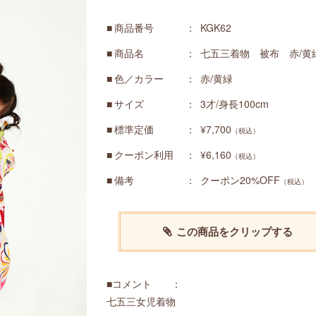
商品番号
KGK62
商品名
七五三着物 被布 赤/黄
色／カラー
赤/黄緑
サイズ
3才/身長100cm
標準定価
¥7,700
（税込）
クーポン利用
¥6,160
（税込）
備考
クーポン20%OFF
（税込）
この商品をクリップする
■コメント ：
七五三女児着物