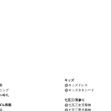
キッズ
着
キッズドレス
ニング
キッズタキシード
ル略礼
七五三/宮参り
ダル和装
七五三女児着物
垢
七五三男児着物