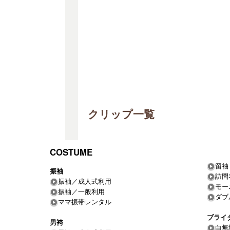
クリップ一覧
COSTUME
留袖
振袖
訪問
振袖／成人式利用
モー
振袖／一般利用
ダブ
ママ振帯レンタル
ブライ
男袴
白無