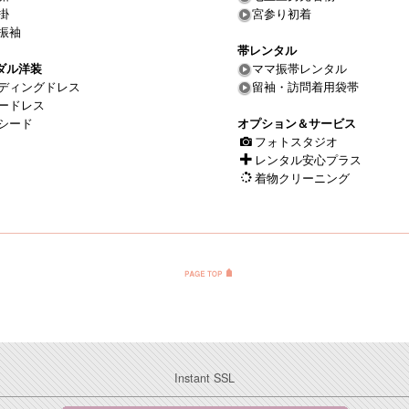
掛
宮参り初着
振袖
帯レンタル
ダル洋装
ママ振帯レンタル
ディングドレス
留袖・訪問着用袋帯
ードレス
シード
オプション＆サービス
フォトスタジオ
レンタル安心プラス
着物クリーニング
Instant SSL