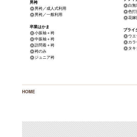
男袴
白無
男袴／成人式利用
色打
男袴／一般利用
花嫁
卒業はかま
ブライ
小振袖＋袴
ウエ
中振袖＋袴
カラ
訪問着＋袴
タキ
袴のみ
ジュニア袴
HOME