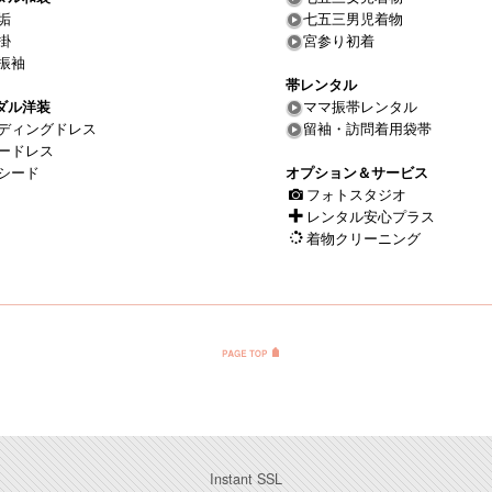
垢
七五三男児着物
掛
宮参り初着
振袖
帯レンタル
ダル洋装
ママ振帯レンタル
ディングドレス
留袖・訪問着用袋帯
ードレス
シード
オプション＆サービス
フォトスタジオ
レンタル安心プラス
着物クリーニング
Instant SSL