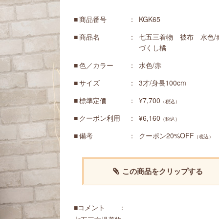
商品番号
KGK65
商品名
七五三着物 被布 水色/
づくし橘
色／カラー
水色/赤
サイズ
3才/身長100cm
標準定価
¥7,700
（税込）
クーポン利用
¥6,160
（税込）
備考
クーポン20%OFF
（税込）
この商品をクリップする
■コメント ：