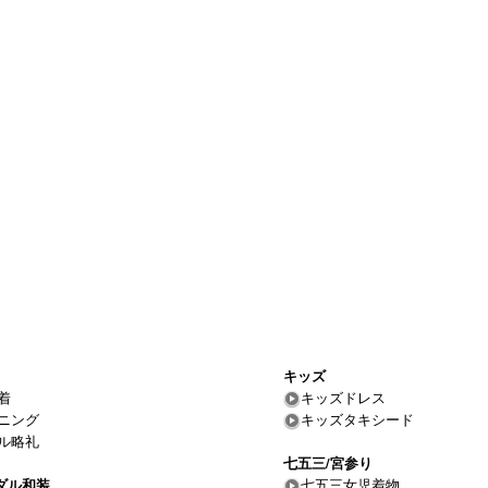
キッズ
着
キッズドレス
ニング
キッズタキシード
ル略礼
七五三/宮参り
ダル和装
七五三女児着物