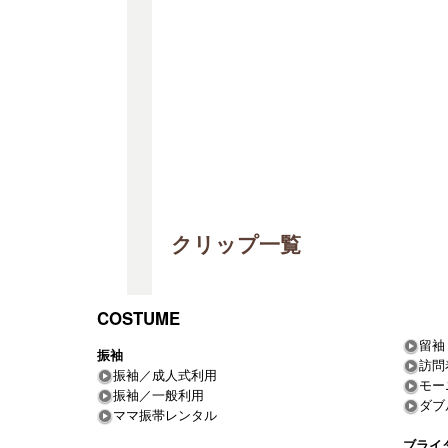
クリップ一覧
COSTUME
留袖
振袖
訪問
振袖／成人式利用
モー
振袖／一般利用
ダブ
ママ振帯レンタル
ブライ