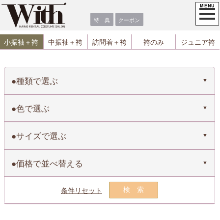
特 典
クーポン
小振袖＋袴
中振袖＋袴
訪問着＋袴
袴のみ
ジュニア袴
種類で選ぶ
色で選ぶ
サイズで選ぶ
価格で並べ替える
条件リセット
検索